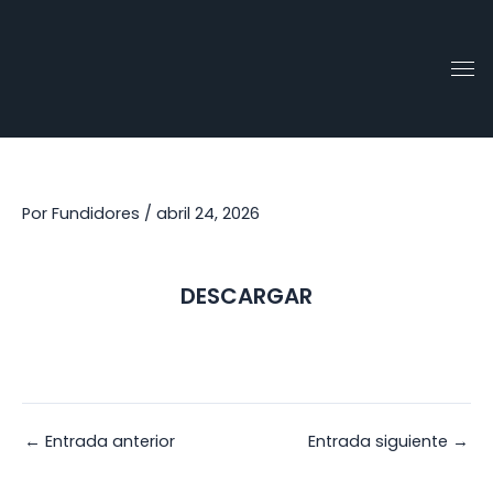
Ir
al
contenido
Por
Fundidores
/
abril 24, 2026
DESCARGAR
←
Entrada anterior
Entrada siguiente
→