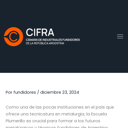
Ir
al
contenido
Por
fundidores
/
diciembre 23, 2024
Como una de las pocas instituciones en el país que
ofrece una tecnicatura en metalurgia, la Escuela
Plumerillo es crucial para formar a los futuros
metalúrgicos y técnicos fundidores de Argentina.