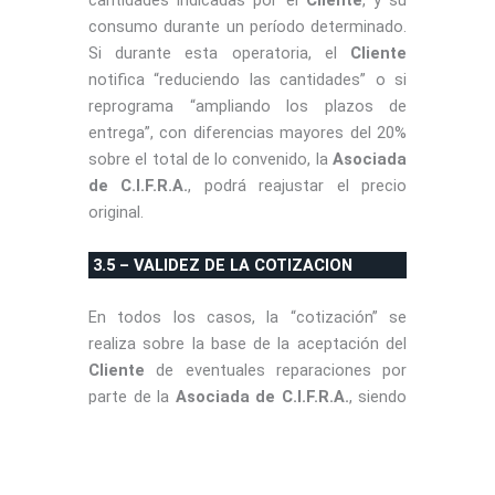
cantidades indicadas por el
Cliente
, y su
consumo durante un período determinado.
Si durante esta operatoria, el
Cliente
notifica “reduciendo las cantidades” o si
reprograma “ampliando los plazos de
entrega”, con diferencias mayores del 20%
sobre el total de lo convenido, la
Asociada
de C.I.F.R.A.
, podrá reajustar el precio
original.
3.5 – VALIDEZ DE LA COTIZACION
En todos los casos, la “cotización” se
realiza sobre la base de la aceptación del
Cliente
de eventuales reparaciones por
parte de la
Asociada de C.I.F.R.A.
, siendo
la misma, considerada válida dentro de los
15 días, aun susceptible a posibles
variaciones abruptas de costos.