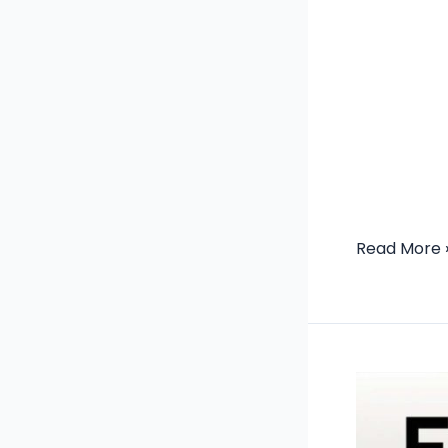
Read More 
Revista
El
Fundidor