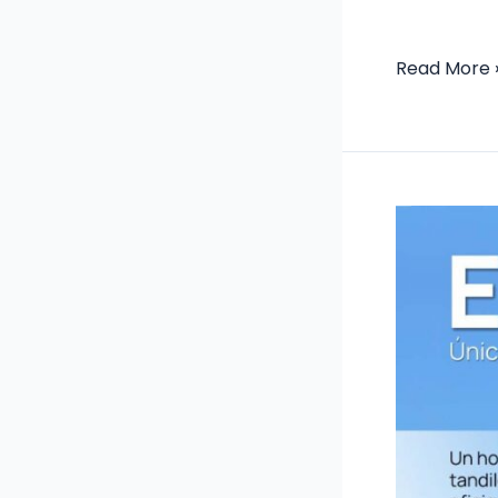
Read More 
Revista
El
Fundidor
n°
140