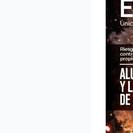
Fundidor
n°
141