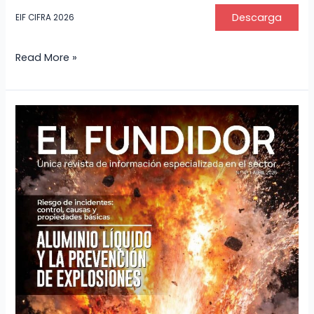
Descarga
EIF CIFRA 2026
Read More »
Revista
El
Fundidor
n°
141