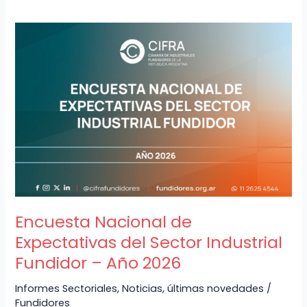
Encuesta
Nacional
de
Expectativas
del
Sector
Industrial
Fundidor
–
Año
2026
Encuesta Nacional de
Expectativas del Sector Industrial
Fundidor – Año 2026
Informes Sectoriales
,
Noticias
,
últimas novedades
/
Fundidores