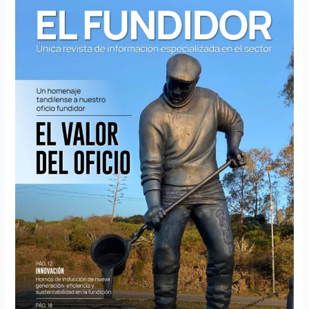
El
Fundidor
n°
140