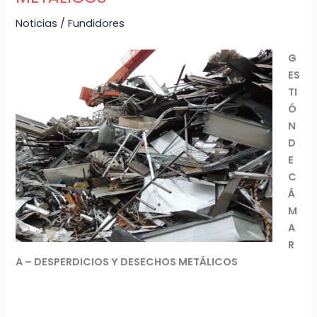
Noticias
/
Fundidores
G
ES
TI
Ó
N
D
E
C
Á
M
A
R
A – DESPERDICIOS Y DESECHOS
METÁLICOS