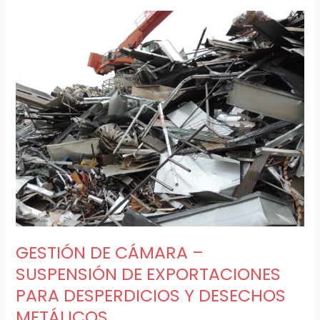
GESTIÓN
DE
CÁMARA
–
SUSPENSIÓN
DE
EXPORTACIONES
PARA
DESPERDICIOS
Y
DESECHOS
METÁLICOS
GESTIÓN DE CÁMARA –
SUSPENSIÓN DE EXPORTACIONES
PARA DESPERDICIOS Y DESECHOS
METÁLICOS